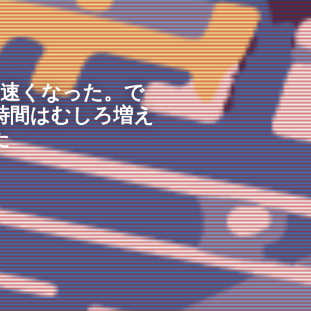
は速くなった。で
時間はむしろ増え
た